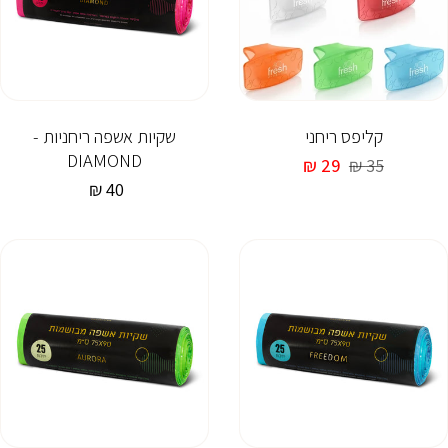
קליפס ריחני
שקיות אשפה ריחניות -
DIAMOND
35 ₪
מחיר
29 ₪
מחיר
רגיל
מבצע
40 ₪
מחיר
רגיל