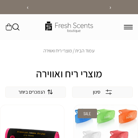
דלג
›
‹
מפיצי ריח חשמליים ומכשירי ריח יוקרתיים לבית
לתוכן
עֲגָלָה
עמוד הבית
מוצרי ריח ואווירה
מוצרי ריח ואווירה
סינון
הנמכרים ביותר
מיין
לפי:s
SALE